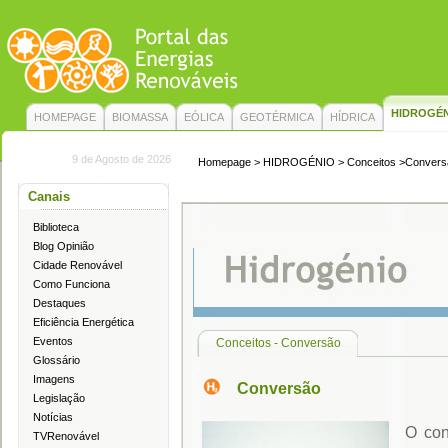
HIDROGÉ
HOMEPAGE
BIOMASSA
EÓLICA
GEOTÉRMICA
HÍDRICA
9 de Agosto de 2026
Homepage
>
HIDROGÉNIO
>
Conceitos
>Convers
Canais
Biblioteca
Blog Opinião
Cidade Renovável
Como Funciona
Destaques
Eficiência Energética
Eventos
Conceitos - Conversão
Glossário
Imagens
Conversão
Legislação
Notícias
O con
TVRenovável