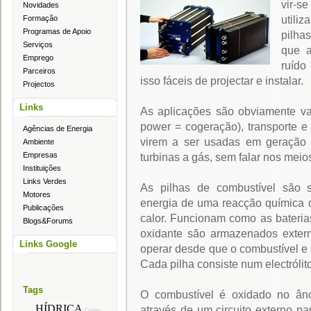
vir-s
Novidades
utili
Formação
Programas de Apoio
pilhas
Serviços
que a
Emprego
ruído
Parceiros
isso fáceis de projectar e instalar.
Projectos
Links
As aplicações são obviamente v
power = cogeração), transporte e 
Agências de Energia
virem a ser usadas em geração
Ambiente
Empresas
turbinas a gás, sem falar nos meios 
Instituições
Links Verdes
As pilhas de combustível são s
Motores
energia de uma reacção química di
Publicações
calor. Funcionam como as bateria
Blogs&Forums
oxidante são armazenados extern
Links Google
operar desde que o combustível e 
Cada pilha consiste num electrólito
Tags
O combustível é oxidado no âno
HÍDRICA
através de um circuito externo pa
Como