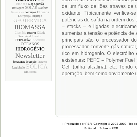
Funciona
Blog Opinião
de um fluxo de iões através de u
SOLAR
Destaques
Notícias
oxidante. Tipicamente verifica
Novidades
Formação
Eficiência
Energética
Emprego
potências de saída na ordem dos
GEOTÉRMICA
BIOMASSA
– stacks – e ligadas electricam
aumentar a tensão e potência de 
Glossário
Cidade
mallorca
Renovável
Eventos
principais são o processador do
TVRenovável
Newsletter
OCEANOS
processador converte gás natural
HIDROGÉNIO
rico em hidrogénio. O electrólito
Newsletter
existentes: PEFC – Polymer Fuel C
Programas de Apoio
Imagens
EÓLICA
Cell (pilha alcalina), etc. Tendo
Legislação
Biblioteca
operação, bem como obviamente um 
:: Produzido por PER. Copyright © 2002-2009. Todos o
::
::
Editorial
::
Sobre o PER
::