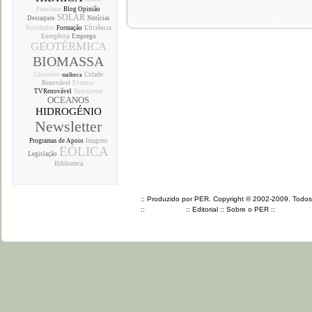
Funciona
Blog Opinião
SOLAR
Destaques
Notícias
Novidades
Formação
Eficiência
Energética
Emprego
GEOTÉRMICA
BIOMASSA
Glossário
Cidade
mallorca
Renovável
Eventos
TVRenovável
Newsletter
OCEANOS
HIDROGÉNIO
Newsletter
Programas de Apoio
Imagens
EÓLICA
Legislação
Biblioteca
:: Produzido por PER. Copyright © 2002-2009. Todos o
::
::
Editorial
::
Sobre o PER
::