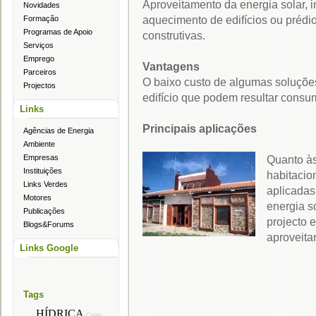
Aproveitamento da energia solar, i
Novidades
aquecimento de edifícios ou prédi
Formação
Programas de Apoio
construtivas.
Serviços
Emprego
Vantagens
Parceiros
O baixo custo de algumas soluçõe
Projectos
edifício que podem resultar consu
Links
Principais aplicações
Agências de Energia
Ambiente
Empresas
Quanto às
Instituições
habitacion
Links Verdes
aplicadas
Motores
energia s
Publicações
projecto 
Blogs&Forums
aproveita
Links Google
Tags
HÍDRICA
Como