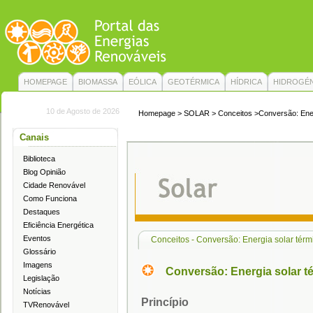
HOMEPAGE
BIOMASSA
EÓLICA
GEOTÉRMICA
HÍDRICA
HIDROGÉ
10 de Agosto de 2026
Homepage
>
SOLAR
>
Conceitos
>Conversão: Ener
Canais
Biblioteca
Blog Opinião
Cidade Renovável
Como Funciona
Destaques
Eficiência Energética
Eventos
Conceitos - Conversão: Energia solar térm
Glossário
Imagens
Conversão: Energia solar t
Legislação
Notícias
Princípio
TVRenovável