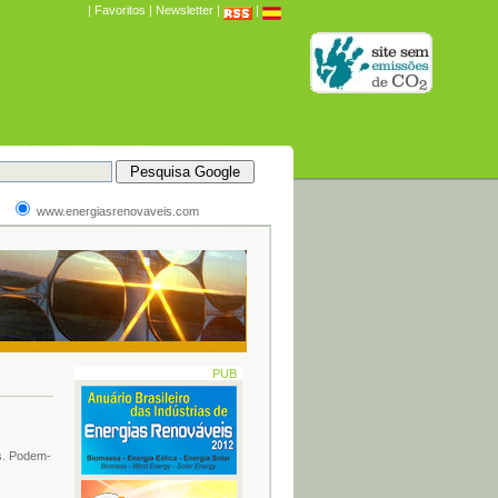
|
Favoritos
|
Newsletter
|
|
www.energiasrenovaveis.com
PUB
os. Podem-