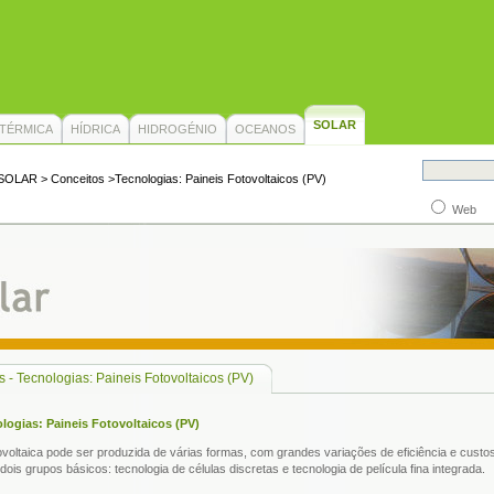
SOLAR
TÉRMICA
HÍDRICA
HIDROGÉNIO
OCEANOS
SOLAR
>
Conceitos
>Tecnologias: Paineis Fotovoltaicos (PV)
Web
 - Tecnologias: Paineis Fotovoltaicos (PV)
logias: Paineis Fotovoltaicos (PV)
tovoltaica pode ser produzida de várias formas, com grandes variações de eficiência e cust
 dois grupos básicos: tecnologia de células discretas e tecnologia de película fina integrada.