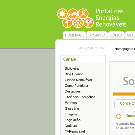
HOMEPAGE
BIOMASSA
EÓLICA
GEO
6 de Agosto de 2026
Homepage
>
Canais
Biblioteca
Blog Opinião
Cidade Renovável
Como Funciona
Destaques
Eficiência Energética
Eventos
Conceitos
Glossário
Imagens
Tecno
Legislação
A energia fo
Notícias
se dividir em
TVRenovável