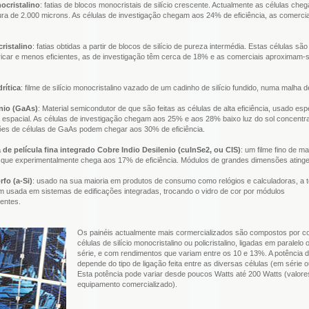
nocristalino
: fatias de blocos monocristais de silício crescente. Actualmente as células cheg
a de 2.000 microns. As células de investigação chegam aos 24% de eficiência, as comercia
cristalino
: fatias obtidas a partir de blocos de silício de pureza intermédia. Estas células s
ricar e menos eficientes, as de investigação têm cerca de 18% e as comerciais aproximam-
rítica
: filme de silício monocristalino vazado de um cadinho de silício fundido, numa malha d
nio (GaAs)
: Material semicondutor de que são feitas as células de alta eficiência, usado es
a espacial. As células de investigação chegam aos 25% e aos 28% baixo luz do sol concentr
ões de células de GaAs podem chegar aos 30% de eficiência.
 de película fina integrado Cobre Indio Desilenio (cuInSe2, ou CIS)
: um filme fino de ma
no, que experimentalmente chega aos 17% de eficiência. Módulos de grandes dimensões atin
rfo (a-Si)
: usado na sua maioria em produtos de consumo como relógios e calculadoras, a t
m usada em sistemas de edificações integradas, trocando o vidro de cor por módulos
entes.
Os painéis actualmente mais cormercializados são compostos por c
células de silício monocristalino ou policristalino, ligadas em paralelo
série, e com rendimentos que variam entre os 10 e 13%. A potência 
depende do tipo de ligação feita entre as diversas células (em série o
Esta potência pode variar desde poucos Watts até 200 Watts (valore
equipamento comercializado).