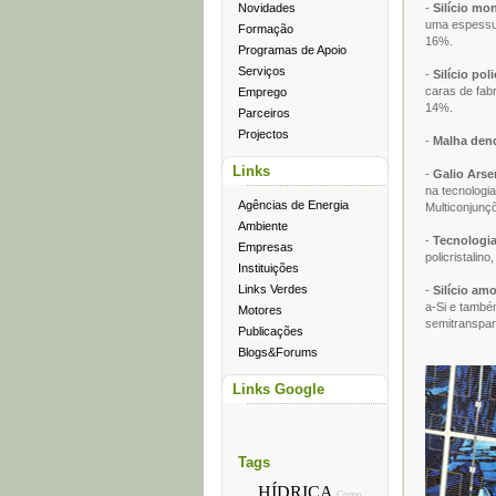
Novidades
-
Silício mo
uma espessur
Formação
16%.
Programas de Apoio
Serviços
-
Silício poli
caras de fab
Emprego
14%.
Parceiros
Projectos
-
Malha dend
Links
-
Galio Arse
na tecnologi
Agências de Energia
Multiconjunç
Ambiente
-
Tecnologia
Empresas
policristali
Instituições
Links Verdes
-
Silício amo
a-Si e també
Motores
semitranspar
Publicações
Blogs&Forums
Links Google
Tags
HÍDRICA
Como