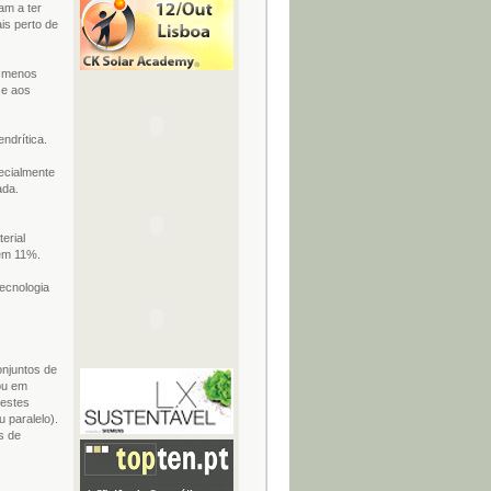
am a ter
is perto de
ão menos
se aos
endrítica.
pecialmente
ada.
terial
gem 11%.
ecnologia
onjuntos de
 ou em
destes
u paralelo).
s de