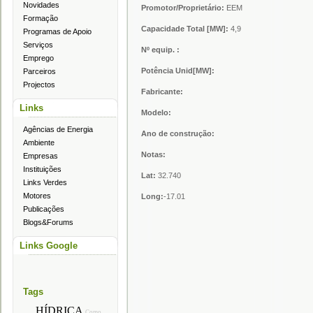
Novidades
Promotor/Proprietário:
EEM
Formação
Capacidade Total [MW]:
4,9
Programas de Apoio
Serviços
Nº equip. :
Emprego
Potência Unid[MW]:
Parceiros
Projectos
Fabricante:
Links
Modelo:
Agências de Energia
Ano de construção:
Ambiente
Notas:
Empresas
Instituições
Lat:
32.740
Links Verdes
Motores
Long:
-17.01
Publicações
Blogs&Forums
Links Google
Tags
HÍDRICA
Como