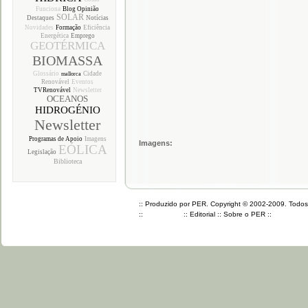
Funciona
Blog Opinião
SOLAR
Destaques
Notícias
Novidades
Formação
Eficiência
Energética
Emprego
GEOTÉRMICA
BIOMASSA
Glossário
Cidade
mallorca
Renovável
Eventos
TVRenovável
Newsletter
OCEANOS
HIDROGÉNIO
Newsletter
Programas de Apoio
Imagens
Imagens:
EÓLICA
Legislação
Biblioteca
:: Produzido por PER. Copyright © 2002-2009. Todos o
::
::
Editorial
::
Sobre o PER
::