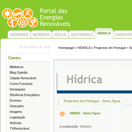
HÍDRICA
HOMEPAGE
BIOMASSA
EÓLICA
GEOTÉRMICA
HIDROGÉ
10 de Agosto de 2026
Homepage
>
HÍDRICA
> Projectos em Portugal > S
Canais
Biblioteca
Blog Opinião
Cidade Renovável
Como Funciona
Destaques
Eficiência Energética
Eventos
Projectos em Portugal - Serra Água
Glossário
Imagens
HM002 - Serra Água
Legislação
Notícias
Localização
: Madeira
TVRenovável