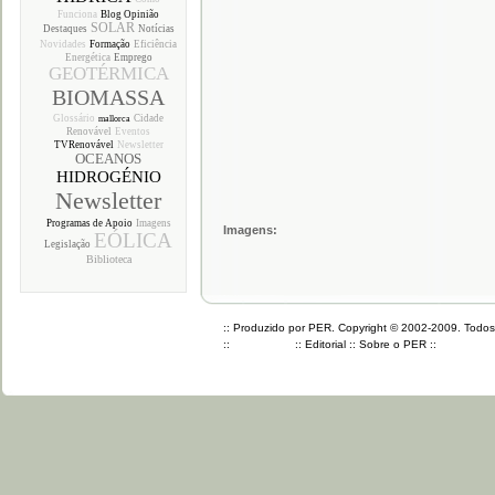
Funciona
Blog Opinião
SOLAR
Destaques
Notícias
Novidades
Formação
Eficiência
Energética
Emprego
GEOTÉRMICA
BIOMASSA
Glossário
Cidade
mallorca
Renovável
Eventos
TVRenovável
Newsletter
OCEANOS
HIDROGÉNIO
Newsletter
Programas de Apoio
Imagens
Imagens:
EÓLICA
Legislação
Biblioteca
:: Produzido por PER. Copyright © 2002-2009. Todos o
::
::
Editorial
::
Sobre o PER
::