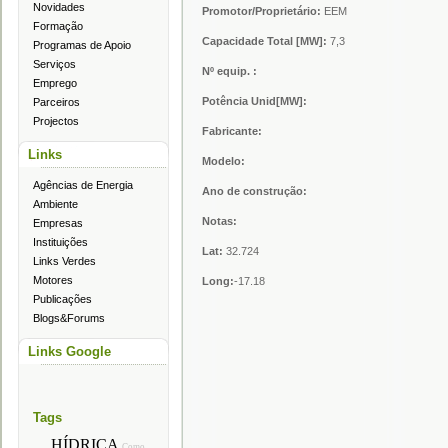
Novidades
Promotor/Proprietário:
EEM
Formação
Capacidade Total [MW]:
7,3
Programas de Apoio
Serviços
Nº equip. :
Emprego
Potência Unid[MW]:
Parceiros
Projectos
Fabricante:
Links
Modelo:
Agências de Energia
Ano de construção:
Ambiente
Notas:
Empresas
Instituições
Lat:
32.724
Links Verdes
Motores
Long:
-17.18
Publicações
Blogs&Forums
Links Google
Tags
HÍDRICA
Como