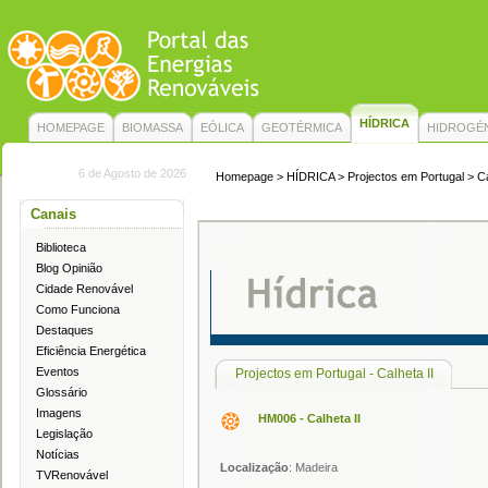
HÍDRICA
HOMEPAGE
BIOMASSA
EÓLICA
GEOTÉRMICA
HIDROGÉ
6 de Agosto de 2026
Homepage
>
HÍDRICA
> Projectos em Portugal > Ca
Canais
Biblioteca
Blog Opinião
Cidade Renovável
Como Funciona
Destaques
Eficiência Energética
Eventos
Projectos em Portugal - Calheta II
Glossário
Imagens
HM006 - Calheta II
Legislação
Notícias
Localização
: Madeira
TVRenovável