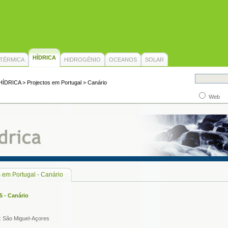
HÍDRICA
TÉRMICA
HIDROGÉNIO
OCEANOS
SOLAR
HÍDRICA
> Projectos em Portugal > Canário
Web
s em Portugal - Canário
 - Canário
: São Miguel-Açores