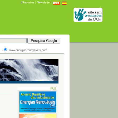
|
Favoritos
|
Newsletter
|
|
www.energiasrenovaveis.com
PUB