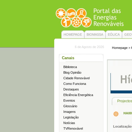
HOMEPAGE
BIOMASSA
EÓLICA
GEO
6 de Agosto de 2026
Homepage
>
Canais
Biblioteca
Blog Opinião
Cidade Renovável
Como Funciona
Destaques
Eficiência Energética
Eventos
Projecto
Glossário
Imagens
HA005
Legislação
Notícias
Localização
TVRenovável