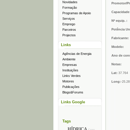
Novidades
Promotor/Pr
Formação
Capacidade 
Programas de Apoio
Serviços
Nº equip. :
Emprego
Potência U
Parceiros
Projectos
Fabricante:
Links
Modelo:
Agências de Energia
Ano de con
Ambiente
Notas:
Empresas
Instituições
Lat:
37.764
Links Verdes
Motores
Long:
-25.28
Publicações
Blogs&Forums
Links Google
Tags
HÍDRICA
Como