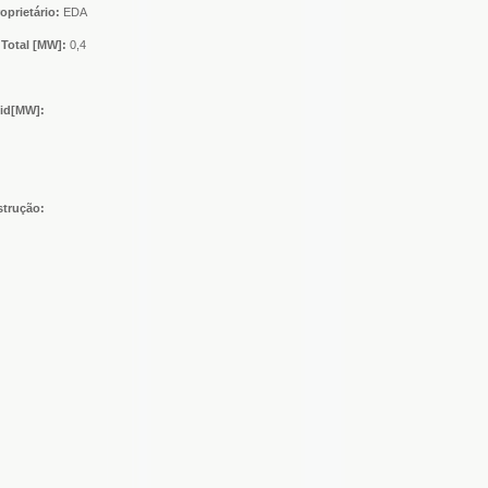
oprietário:
EDA
Total [MW]:
0,4
nid[MW]:
strução: