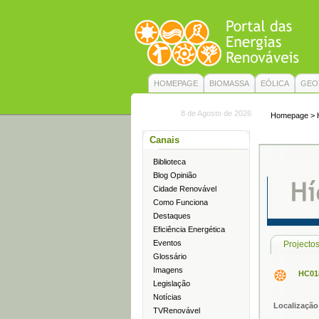
HOMEPAGE
BIOMASSA
EÓLICA
GEO
8 de Agosto de 2026
Homepage
>
Canais
Biblioteca
Blog Opinião
Cidade Renovável
Como Funciona
Destaques
Eficiência Energética
Eventos
Projectos
Glossário
Imagens
HC018
Legislação
Notícias
Localização
TVRenovável