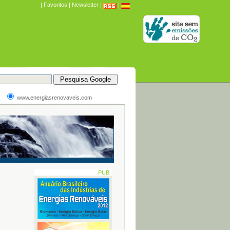
|
Favoritos
|
Newsletter
|
|
www.energiasrenovaveis.com
PUB