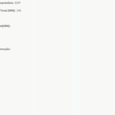
oprietário:
EDP
Total [MW]:
140
nid[MW]:
strução: