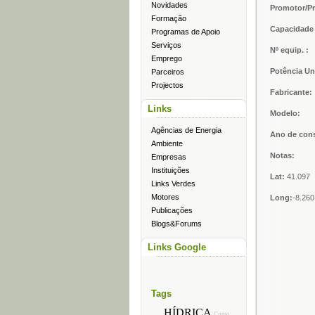
Novidades
Promotor/Pr
Formação
Capacidade 
Programas de Apoio
Serviços
Nº equip. :
Emprego
Potência U
Parceiros
Projectos
Fabricante:
Links
Modelo:
Agências de Energia
Ano de con
Ambiente
Notas:
Empresas
Instituições
Lat:
41.097
Links Verdes
Motores
Long:
-8.260
Publicações
Blogs&Forums
Links Google
Tags
HÍDRICA
Como