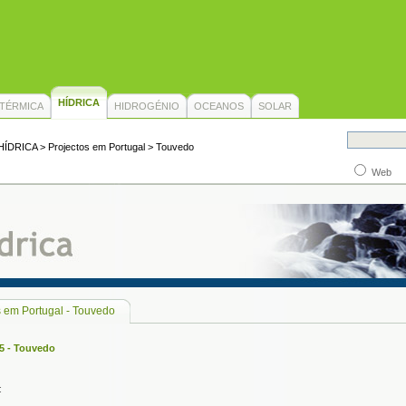
HÍDRICA
TÉRMICA
HIDROGÉNIO
OCEANOS
SOLAR
HÍDRICA
> Projectos em Portugal > Touvedo
Web
s em Portugal - Touvedo
5 - Touvedo
: