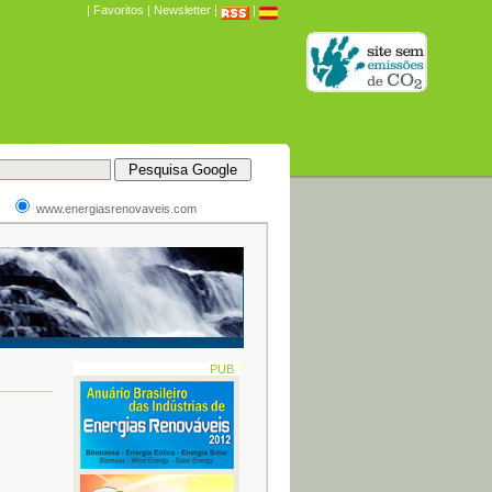
|
Favoritos
|
Newsletter
|
|
www.energiasrenovaveis.com
PUB