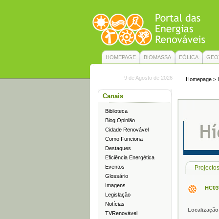
HOMEPAGE
BIOMASSA
EÓLICA
GEO
9 de Agosto de 2026
Homepage
>
Canais
Biblioteca
Blog Opinião
Cidade Renovável
Como Funciona
Destaques
Eficiência Energética
Eventos
Projecto
Glossário
Imagens
HC03
Legislação
Notícias
Localização
TVRenovável