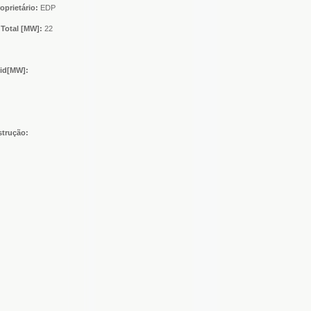
oprietário:
EDP
Total [MW]:
22
nid[MW]:
strução: