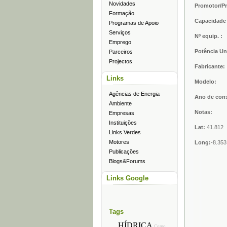
Novidades
Promotor/Pr
Formação
Capacidade 
Programas de Apoio
Serviços
Nº equip. :
Emprego
Potência U
Parceiros
Projectos
Fabricante:
Links
Modelo:
Agências de Energia
Ano de con
Ambiente
Notas:
Empresas
Instituições
Lat:
41.812
Links Verdes
Motores
Long:
-8.353
Publicações
Blogs&Forums
Links Google
Tags
HÍDRICA
Como