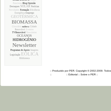
Funciona
Blog Opinião
SOLAR
Destaques
Notícias
Novidades
Formação
Eficiência
Energética
Emprego
GEOTÉRMICA
BIOMASSA
Glossário
Cidade
mallorca
Renovável
Eventos
TVRenovável
Newsletter
OCEANOS
HIDROGÉNIO
Newsletter
Programas de Apoio
Imagens
EÓLICA
Legislação
Biblioteca
:: Produzido por PER. Copyright © 2002-2009. Todos o
::
::
Editorial
::
Sobre o PER
::