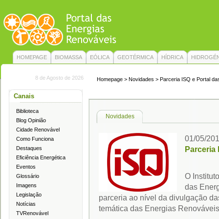
HOMEPAGE
BIOMASSA
EÓLICA
GEOTÉRMICA
HÍDRICA
HIDROGÉ
8 de Agosto de 2026
Homepage
> Novidades > Parceria ISQ e Portal d
Canais
Biblioteca
Novidades
Blog Opinião
Cidade Renovável
01/05/20
Como Funciona
Parceria
Destaques
Eficiência Energética
Eventos
O Institu
Glossário
Imagens
das Ener
Legislação
parceria ao nível da divulgação da
Notícias
temática das Energias Renováveis 
TVRenovável