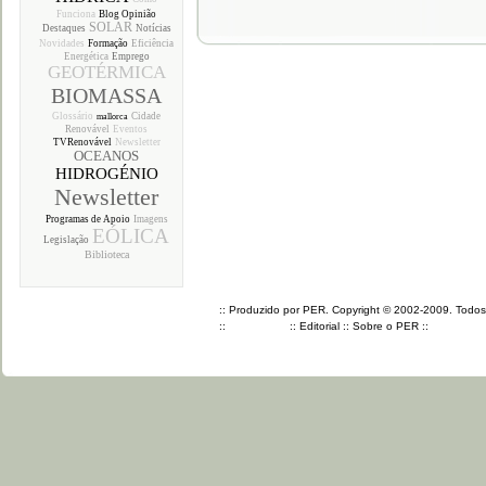
Funciona
Blog Opinião
SOLAR
Destaques
Notícias
Novidades
Formação
Eficiência
Energética
Emprego
GEOTÉRMICA
BIOMASSA
Glossário
Cidade
mallorca
Renovável
Eventos
TVRenovável
Newsletter
OCEANOS
HIDROGÉNIO
Newsletter
Programas de Apoio
Imagens
EÓLICA
Legislação
Biblioteca
:: Produzido por PER. Copyright © 2002-2009. Todos o
::
::
Editorial
::
Sobre o PER
::