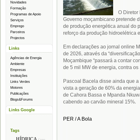
Novidades
Formação
O Diretor
Programas de Apoio
Governo moçambicano pretende du
Serviços
de produção energética anual do p
Emprego
Parceiros
reforço da produção hidroelétrica e
Projectos
Em declarações ao jornal online M
Links
de 2026, através da “diversificaçã
Agências de Energia
Moçambique “passará a contar co
Ambiente
de 5 mil MW de energia, contra os
Empresas
Instituições
Pascoal Bacela disse ainda que a
Links Verdes
vista a geração de 60% da energia 
Motores
Publicações
de Cahora Bassa e Mpanda Nkuwa),
Blogs&Forums
cabendo ao carvão mineral 15%.
Links Google
PER / A Bola
Tags
HÍDRICA
Como