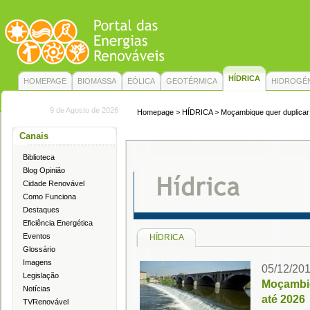
HÍDRICA
HOMEPAGE
BIOMASSA
EÓLICA
GEOTÉRMICA
HIDROGÉ
9 de Agosto de 2026
Homepage
> HÍDRICA > Moçambique quer duplicar 
Canais
Biblioteca
Blog Opinião
Cidade Renovável
Como Funciona
Destaques
Eficiência Energética
Eventos
HÍDRICA
Glossário
Imagens
05/12/20
Legislação
Moçambiq
Notícias
até 2026
TVRenovável