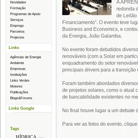
A APREN 
Novidades
redonda 
Formação
Programas de Apoio
de Leilão
Serviços
Financiamento”. O evento teve lu
Emprego
Business and Economics, e contou
Parceiros
da Energia, João Galamba.
Projectos
Links
No evento foram debatidos divers
renováveis (com a Solar em partic
Agências de Energia
enquadramento do setor renovável
Ambiente
Empresas
principais drivers para a transiçã
Instituições
Links Verdes
Foram também abordados diversos
Motores
de projetos solares, como o atual c
Publicações
de bancabilidade existentes no m
Blogs&Forums
Links Google
No final houve lugar a um debate 
Para ver as fotos do evento, clique
Tags
HÍDRICA
Como