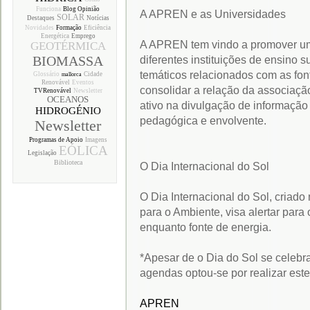
Funciona
Blog Opinião
A APREN e as Universidades
SOLAR
Destaques
Notícias
Novidades
Formação
Eficiência
Energética
Emprego
A APREN tem vindo a promover um 
GEOTÉRMICA
BIOMASSA
diferentes instituições de ensino 
temáticos relacionados com as fon
Glossário
Cidade
mallorca
Renovável
Eventos
consolidar a relação da associaçã
TVRenovável
Newsletter
OCEANOS
ativo na divulgação de informação
HIDROGÉNIO
pedagógica e envolvente.
Newsletter
Programas de Apoio
Imagens
EÓLICA
Legislação
Biblioteca
O Dia Internacional do Sol
O Dia Internacional do Sol, cria
para o Ambiente, visa alertar para 
enquanto fonte de energia.
*Apesar de o Dia do Sol se celebra
agendas optou-se por realizar este
APREN