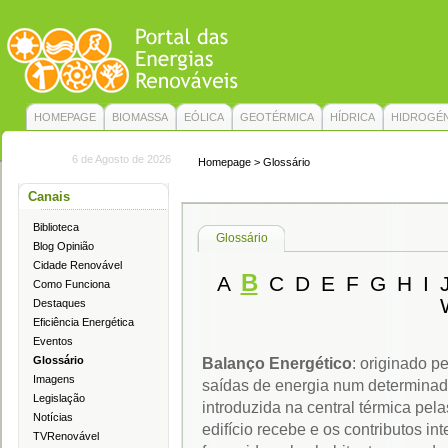
HOMEPAGE
BIOMASSA
EÓLICA
GEOTÉRMICA
HÍDRICA
HIDROGÉ
6 de Agosto de 2026
Homepage
> Glossário
Canais
Biblioteca
Glossário
Blog Opinião
Cidade Renovável
B
A
C
D
E
F
G
H
I
Como Funciona
Destaques
Eficiência Energética
Eventos
Glossário
Balanço Energético
: originado p
Imagens
saídas de energia num determinado
Legislação
introduzida na central térmica pela
Notícias
edifício recebe e os contributos in
TVRenovável