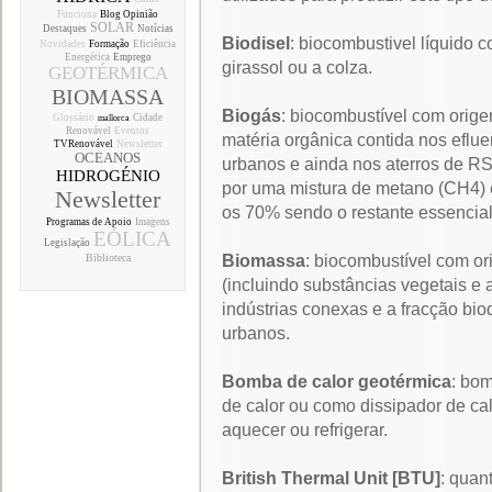
Funciona
Blog Opinião
SOLAR
Destaques
Notícias
Biodisel
: biocombustivel líquido 
Novidades
Formação
Eficiência
Energética
Emprego
girassol ou a colza.
GEOTÉRMICA
BIOMASSA
Biogás
: biocombustível com orig
Glossário
Cidade
mallorca
Renovável
Eventos
matéria orgânica contida nos eflue
TVRenovável
Newsletter
OCEANOS
urbanos e ainda nos aterros de RS
HIDROGÉNIO
por uma mistura de metano (CH4) 
Newsletter
os 70% sendo o restante essenci
Programas de Apoio
Imagens
EÓLICA
Legislação
Biomassa
: biocombustível com or
Biblioteca
(incluindo substâncias vegetais e a
indústrias conexas e a fracção bio
urbanos.
Bomba de calor geotérmica
: bo
de calor ou como dissipador de ca
aquecer ou refrigerar.
British Thermal Unit [BTU]
: quan