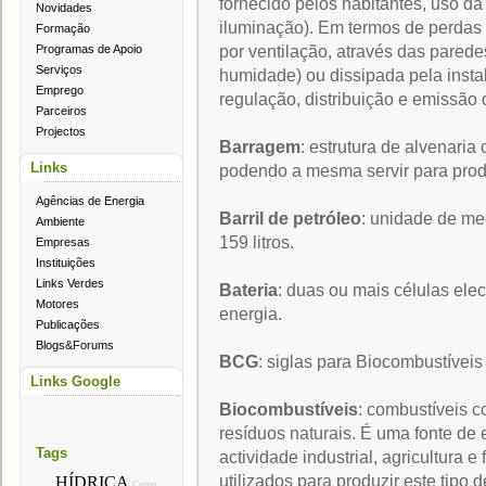
fornecido pelos habitantes, uso da
Novidades
iluminação). Em termos de perdas 
Formação
por ventilação, através das parede
Programas de Apoio
Serviços
humidade) ou dissipada pela insta
Emprego
regulação, distribuição e emissão d
Parceiros
Projectos
Barragem
: estrutura de alvenari
Links
podendo a mesma servir para produ
Agências de Energia
Barril de petróleo
: unidade de me
Ambiente
159 litros.
Empresas
Instituições
Links Verdes
Bateria
: duas ou mais células el
Motores
energia.
Publicações
Blogs&Forums
BCG
: siglas para Biocombustíveis
Links Google
Biocombustíveis
: combustíveis c
resíduos naturais. É uma fonte de
Tags
actividade industrial, agricultura 
utilizados para produzir este tipo d
HÍDRICA
Como